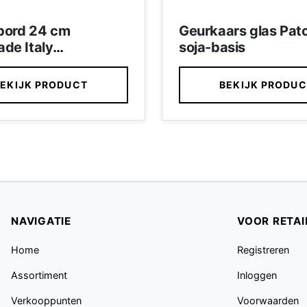
)bord 24 cm
Geurkaars glas Patc
de Italy
soja-basis
bloem blauw
oneel servies Puglia
EKIJK PRODUCT
BEKIJK PRODU
NAVIGATIE
VOOR RETAI
Home
Registreren
Assortiment
Inloggen
Verkooppunten
Voorwaarden