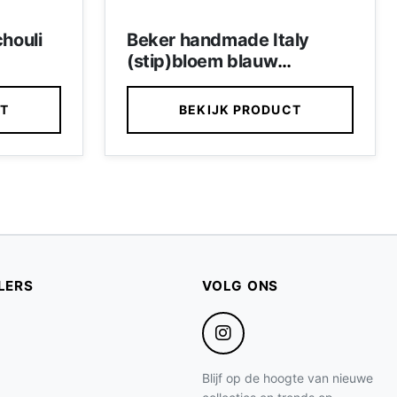
houli
Beker handmade Italy
(stip)bloem blauw
traditioneel servies Puglia
CT
BEKIJK PRODUCT
LERS
VOLG ONS
Blijf op de hoogte van nieuwe