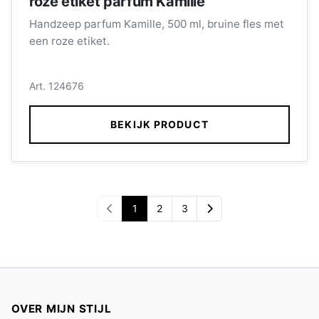
roze etiket parfum Kamille
Handzeep parfum Kamille, 500 ml, bruine fles met
een roze etiket.
Art. 124676
BEKIJK PRODUCT
1
2
3
OVER MIJN STIJL