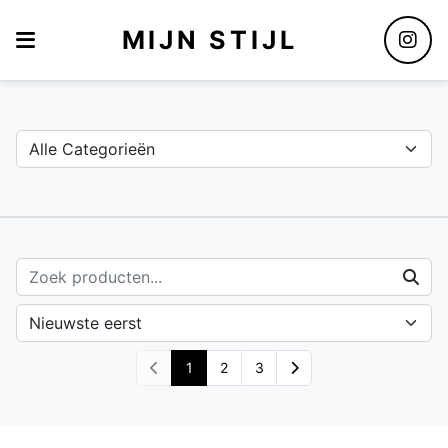
MIJN STIJL
Assortiment
1
2
3