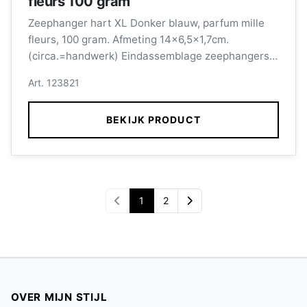
fleurs 100 gram
Zeephanger hart XL Donker blauw, parfum mille
fleurs, 100 gram. Afmeting 14x6,5x1,7cm.
(circa.=handwerk) Eindassemblage zeephangers
wordt verzorgd door medewerkers met een
Art. 123821
afstand tot de arbeidsmarkt.
BEKIJK PRODUCT
1
2
OVER MIJN STIJL