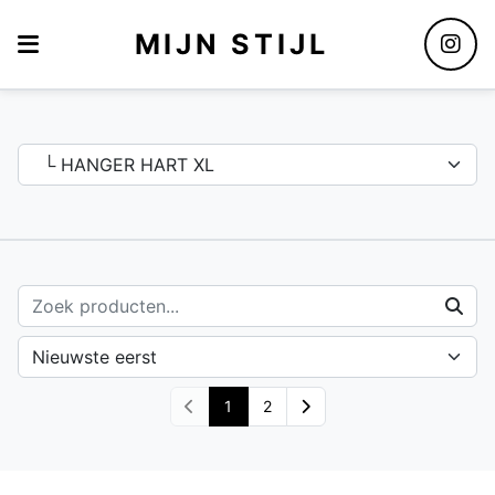
MIJN STIJL
Assortiment
1
2