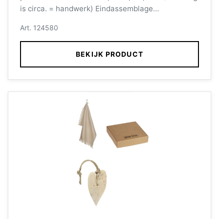
is circa. = handwerk) Eindassemblage
zeephangers wordt verzorgd door medewerkers
Art. 124580
met een afstand tot de arbeidsmarkt.
BEKIJK PRODUCT