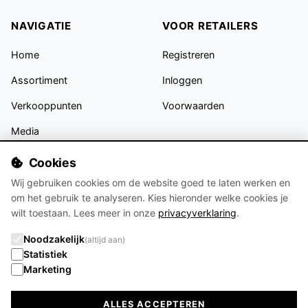
NAVIGATIE
VOOR RETAILERS
Home
Registreren
Assortiment
Inloggen
Verkooppunten
Voorwaarden
Media
Contact
Cookies
Wij gebruiken cookies om de website goed te laten werken en
VOLG ONS
om het gebruik te analyseren. Kies hieronder welke cookies je
wilt toestaan. Lees meer in onze
privacyverklaring
.
Noodzakelijk
(altijd aan)
Statistiek
Blijf op de hoogte van nieuwe collecties en trends op Instagram
Marketing
ALLES ACCEPTEREN