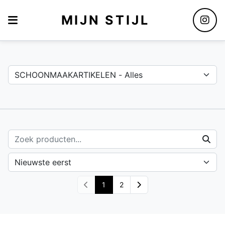
MIJN STIJL
Assortiment
1
2