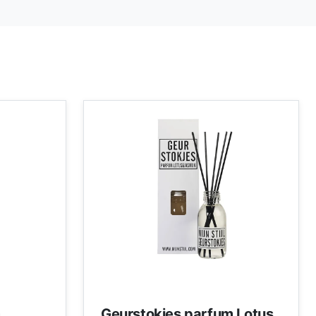
m
Geurstokjes parfum Lotus