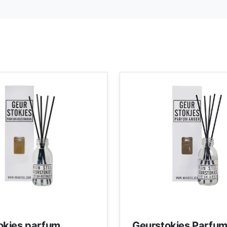
okjes parfum
Geurstokjes Parfu