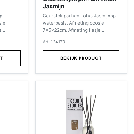
Jasmijn
p
Geurstok parfum Lotus Jasmijnop
sje
waterbasis. Afmeting doosje
e
7x5x22cm. Afmeting flesje
cl.
11x4,5cm inhoud 100ml, incl.
Art. 124179
stokjes.
CT
BEKIJK PRODUCT