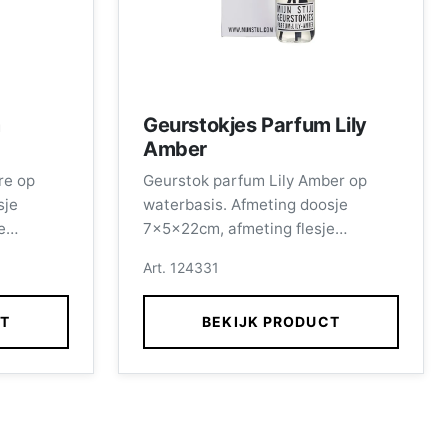
m
Geurstokjes Parfum Lily
Amber
re op
Geurstok parfum Lily Amber op
sje
waterbasis. Afmeting doosje
e
7x5x22cm, afmeting flesje
cl.
11x4,5cm inhoud 100ml, incl.
Art. 124331
stokjes.
CT
BEKIJK PRODUCT