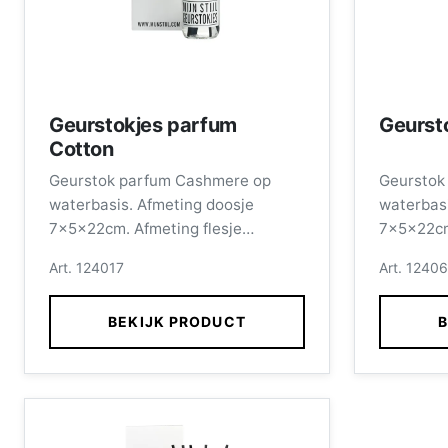
Geurstokjes parfum
Geurst
Cotton
Geurstok parfum Cashmere op
Geurstok
waterbasis. Afmeting doosje
waterbasi
7x5x22cm. Afmeting flesje
7x5x22cm
11x4,5cm inhoud 100ml, incl.
11x4,5cm 
Art. 124017
Art. 1240
stokjes.
stokjes.
BEKIJK PRODUCT
B