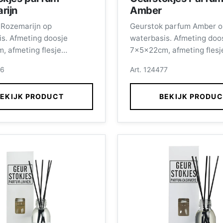
rijn
Amber
 Rozemarijn op
Geurstok parfum Amber o
s. Afmeting doosje
waterbasis. Afmeting doo
, afmeting flesje
7x5x22cm, afmeting flesj
inhoud 100ml, inclusief
11x4,5cm inhoud 100ml, in
86
Art. 124477
stokjes.
EKIJK PRODUCT
BEKIJK PRODU