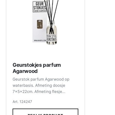
Geurstokjes parfum
Agarwood
Geurstok parfum Agarwood op
waterbasis. Afmeting doosje
7x5x22cm. Afmeting flesje
11x4,5cm inhoud 100ml, incl.
Art. 124247
stokjes.