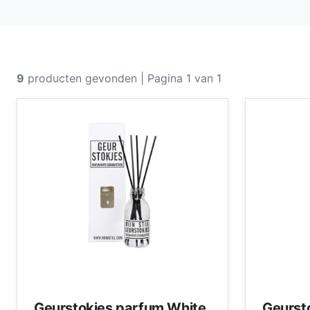
9
producten gevonden
| Pagina 1 van 1
Geurstokjes parfum White
Geurst