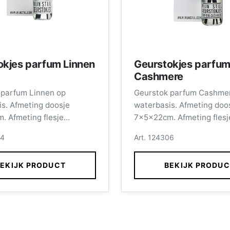
okjes parfum Linnen
Geurstokjes parfu
Cashmere
 parfum Linnen op
Geurstok parfum Cashme
s. Afmeting doosje
waterbasis. Afmeting doo
. Afmeting flesje
7x5x22cm. Afmeting flesj
inhoud 100ml, incl.
11x4,5cm inhoud 100ml, in
64
Art. 124306
stokjes.
EKIJK PRODUCT
BEKIJK PRODU