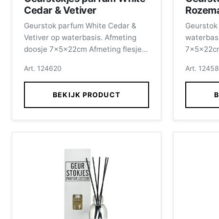
Cedar & Vetiver
Rozema
Geurstok parfum White Cedar &
Geurstok
Vetiver op waterbasis. Afmeting
waterbasi
doosje 7x5x22cm Afmeting flesje
7x5x22cm
11x4,5cm inhoud 100ml, incl.
11x4,5cm 
Art. 124620
Art. 1245
stokjes.
stokjes.
BEKIJK PRODUCT
B