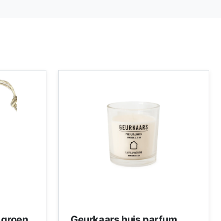
 groen
Geurkaars huis parfum