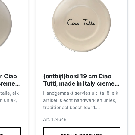
m Ciao
(ontbijt)bord 19 cm Ciao
 creme
Tutti, made in Italy creme
met zwarte letters
alië, elk
Handgemaakt servies uit Italië, elk
n uniek,
artikel is echt handwerk en uniek,
traditioneel beschilderd.
g.
Vaatwasmachinebestendig.
Art. 124648
Afmeting bord 19 cm.