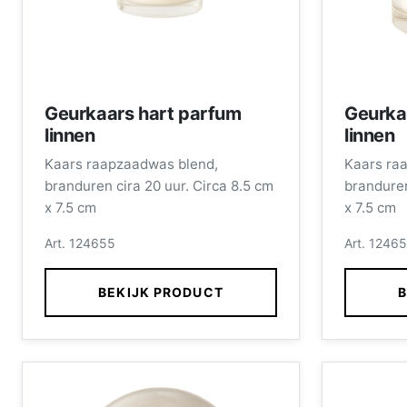
Geurkaars hart parfum
Geurka
linnen
linnen
Kaars raapzaadwas blend,
Kaars ra
branduren cira 20 uur. Circa 8.5 cm
branduren
x 7.5 cm
x 7.5 cm
Art. 124655
Art. 1246
BEKIJK PRODUCT
B