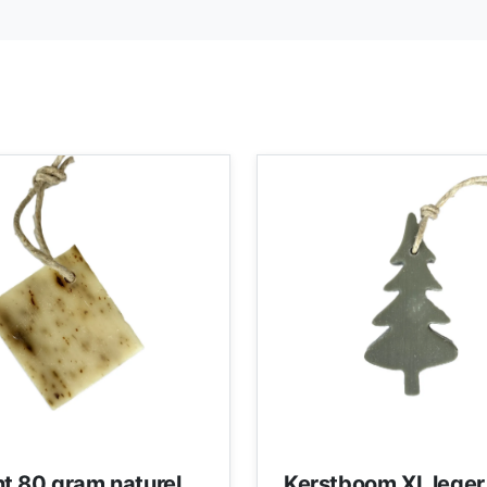
t 80 gram naturel
Kerstboom XL leger