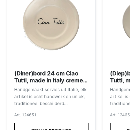
(Diner)bord 24 cm Ciao
(Diep)
Tutti, made in Italy creme
Tutti, 
met zwarte letters
met zwa
Handgemaakt servies uit Italië, elk
Handgemaa
artikel is echt handwerk en uniek,
artikel i
traditioneel beschilderd
tradition
Vaatwasmachinebestendig.
Vaatwasm
Art. 124651
Art. 1246
Dinerbord 24 cm.
Afmeting 