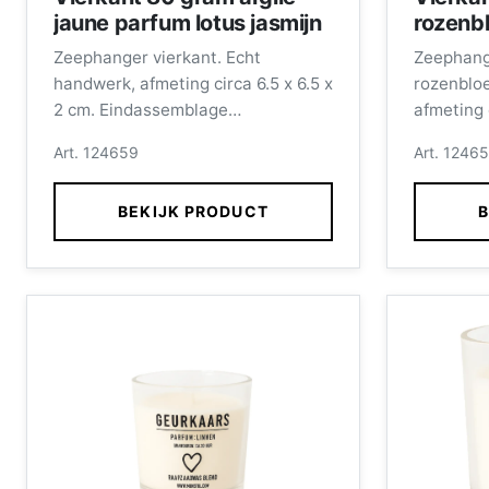
jaune parfum lotus jasmijn
rozenb
Zeephanger vierkant. Echt
Zeephang
handwerk, afmeting circa 6.5 x 6.5 x
rozenblo
2 cm. Eindassemblage
afmeting c
zeephangers wordt verzorgd door
Eindasse
Art. 124659
Art. 1246
medewerkers met een afstand tot
wordt ve
de arbeidsmarkt.
met een a
BEKIJK PRODUCT
B
arbeidsm