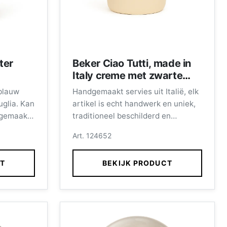
ter
Beker Ciao Tutti, made in
Italy creme met zwarte
letters
blauw
Handgemaakt servies uit Italië, elk
 Puglia
uglia. Kan
artikel is echt handwerk en uniek,
traditioneel beschilderd en
el is echt
vaatwasmachinebestendig.
Art. 124652
ioneel
Afmeting beker 10 x 8 cm.
tipbloem.
CT
BEKIJK PRODUCT
g.