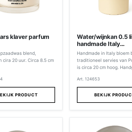
ars klaver parfum
Water/wijnkan 0.5 li
handmade Italy
(stip)bloem blauw
apzaadwas blend,
Handmade in Italy bloem 
traditioneel servies
 cira 20 uur. Circa 8.5 cm
traditioneel servies van P
is circa 20 cm hoog. Handgemaakt
servies uit Italië, elk artik
54
Art. 124653
handwerk en uniek, tradit
beschilderd met blauwe s
EKIJK PRODUCT
BEKIJK PRODU
Vaatwasmachinebestendi