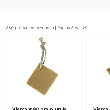
239
producten gevonden
| Pagina 3 van 20
Vierkant 80 gram argile
Vierkan