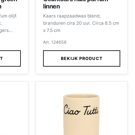
m
linnen
m olijf.
Kaars raapzaadwas blend,
.
branduren cira 20 uur. Circa 8.5 cm
gers
x 7.5 cm
ewerkers
Art. 124656
CT
BEKIJK PRODUCT