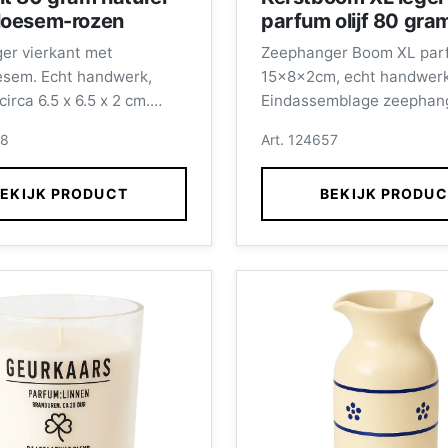
loesem-rozen
parfum olijf 80 gra
er vierkant met
Zeephanger Boom XL parfu
esem. Echt handwerk,
15x8x2cm, echt handwerk
irca 6.5 x 6.5 x 2 cm.
Eindassemblage zeephan
mblage zeephangers
wordt verzorgd door med
58
Art. 124657
rzorgd door medewerkers
met een afstand tot de
fstand tot de
arbeidsmarkt.
EKIJK PRODUCT
BEKIJK PRODU
arkt.