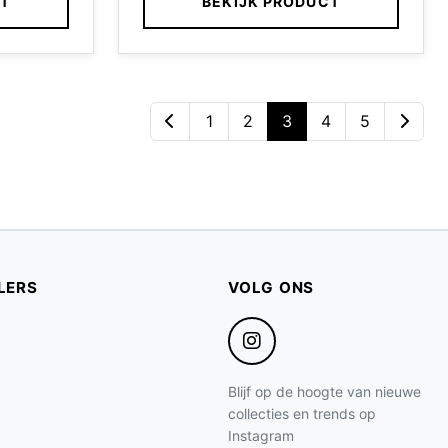
CT
BEKIJK PRODUCT
1
2
3
4
5
LERS
VOLG ONS
Blijf op de hoogte van nieuwe
collecties en trends op
Instagram