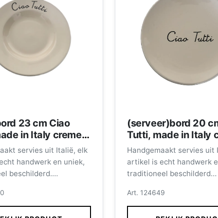
bord 23 cm Ciao
(serveer)bord 20 c
made in Italy creme
Tutti, made in Italy
rte letters
met zwarte letters
kt servies uit Italië, elk
Handgemaakt servies uit It
s echt handwerk en uniek,
artikel is echt handwerk e
eel beschilderd.
traditioneel beschilderd
achinebestendig.
Vaatwasmachinebestendi
50
Art. 124649
diep bord 23 cm.
Afmeting bord 20 cm.