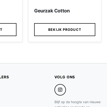
m
Geurzak Cotton
CT
BEKIJK PRODUCT
LERS
VOLG ONS
Blijf op de hoogte van nieuwe