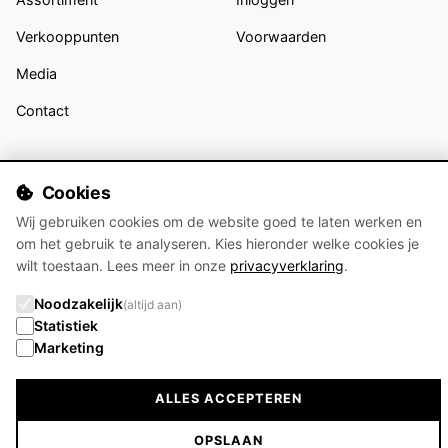
Verkooppunten
Voorwaarden
Media
Contact
VOLG ONS
Cookies
Wij gebruiken cookies om de website goed te laten werken en
om het gebruik te analyseren. Kies hieronder welke cookies je
wilt toestaan. Lees meer in onze
privacyverklaring
.
Blijf op de hoogte van nieuwe collecties en trends op Instagram
Noodzakelijk
(altijd aan)
Statistiek
Marketing
© 2026 MIJN STIJL. Alle rechten voorbehouden.
Productinformatie
Algemene voorwaarden
Disclaimer
ALLES ACCEPTEREN
Privacyverklaring
OPSLAAN